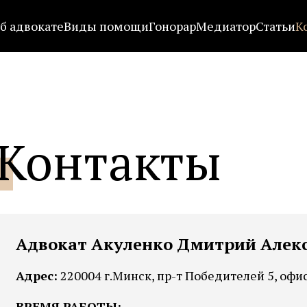
б адвокате
Виды помощи
Гонорар
Медиатор
Статьи
К
Контакты
Адвокат Акуленко Дмитрий Алек
Адрес:
220004 г.Минск, пр-т Победителей 5, офи
ВРЕМЯ РАБОТЫ: