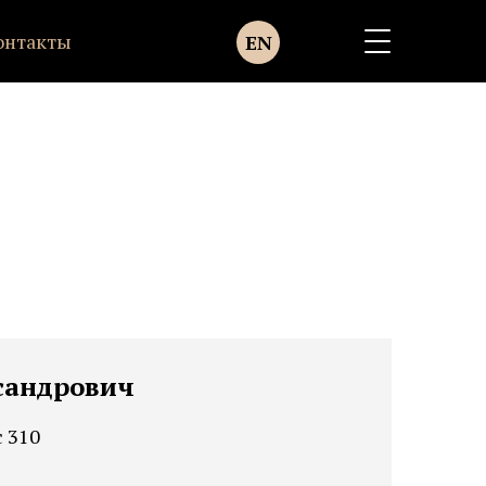
онтакты
EN
сандрович
с 310