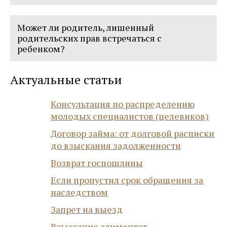
Да. Ребенок наследует, а родитель, после ребенка
Может ли родитель, лишенный
- нет.
родительских прав встречаться с
ребенком?
Актуальные статьи
При наличии желания, со стороны ребенка
достигшего 10 лет и согласия опекуна может
быть установлен порядок встреч.
Консультация по распределению
молодых специалистов (целевиков)
Договор займа: от долговой расписки
до взыскания задолженности
Возврат госпошлины
Если пропустил срок обращения за
наследством
Запрет на выезд
Взыскание алиментов